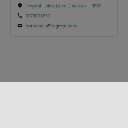
Trapani - Viale Duca D'Aosta 4 - 91100
3273898850
antodibella51@gmail.com
FOLLOW US