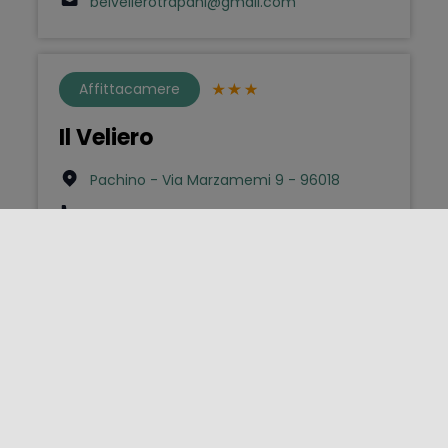
belvelierotrapani@gmail.com
Affittacamere
Il Veliero
Pachino - Via Marzamemi 9 - 96018
3473695102
ilveliero.camere@libero.it
Affittacamere
Il Veliero (affitacam.)
San Vito Lo Capo - Via Piersanti mattarella