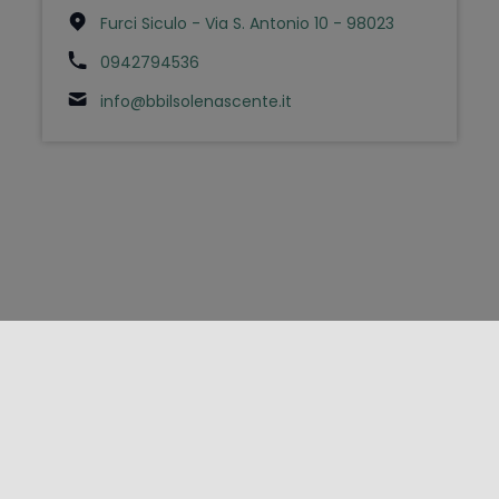
Furci Siculo - Via S. Antonio 10 - 98023
0942794536
info@bbilsolenascente.it
FOLLOW US