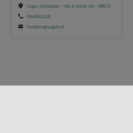
Capo d'Orlando - Via A. Doria 46 - 98071
0941902431
hotelmulino@tin.it
FOLLOW US