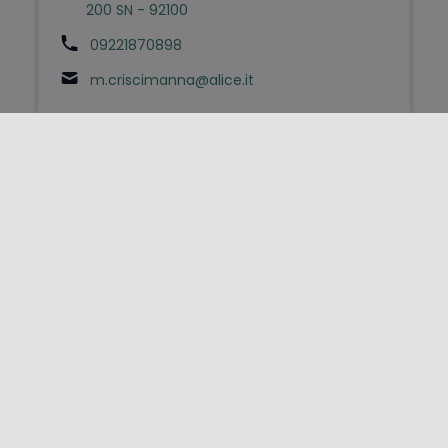
200 SN - 92100
09221870898
m.criscimanna@alice.it
FOLLOW US