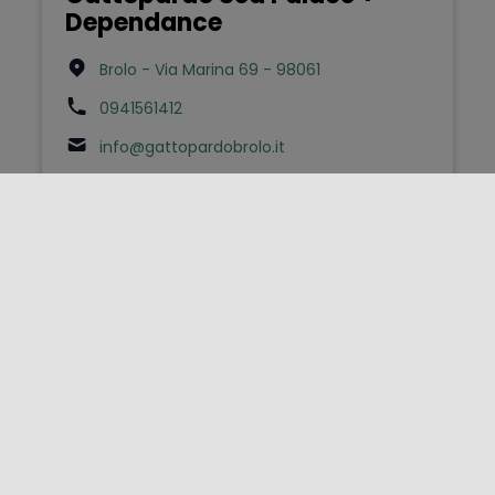
Dependance
Brolo - Via Marina 69 - 98061
0941561412
info@gattopardobrolo.it
Bed & Breakfast
Il Gattopardo
Corleone - Via Sant'Agostino 21 - 90034
0918464423
mqgmma@tin.it