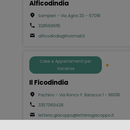
Alficodindia
Sampieri - Via Agira 20 - 97018
3285696115
alficodindia@hotmail.it
Case e Appartamenti per
Vacanze
Il Ficodindia
Pachino - Via Ronco F. Baracca 1 - 96018
3357069426
letterio.giacoppo@letteriogiacoppo.it