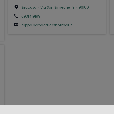
Siracusa - Via San Simeone 19 - 96100
0931419199
filippo.barbagallo@hotmail.it