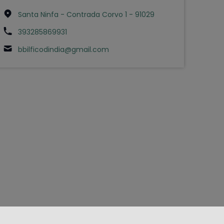
Santa Ninfa - Contrada Corvo 1 - 91029
393285869931
bbilficodindia@gmail.com