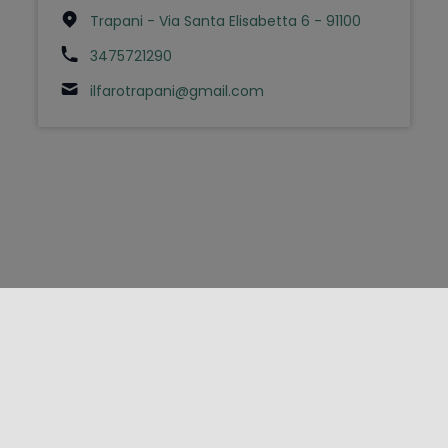
Trapani - Via Santa Elisabetta 6 - 91100
3475721290
ilfarotrapani@gmail.com
FOLLOW US