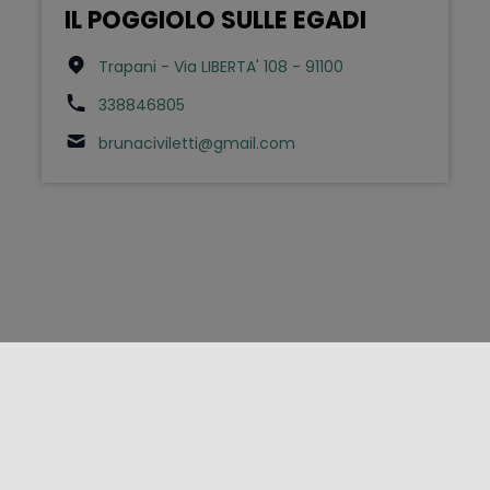
IL POGGIOLO SULLE EGADI
Trapani - Via LIBERTA' 108 - 91100
338846805
brunaciviletti@gmail.com
FOLLOW US