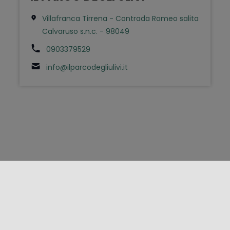
Villafranca Tirrena - Contrada Romeo salita
Calvaruso s.n.c. - 98049
0903379529
info@ilparcodegliulivi.it
FOLLOW US