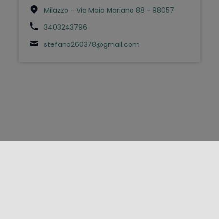
Milazzo - Via Maio Mariano 88 - 98057
3403243796
stefano260378@gmail.com
FOLLOW US