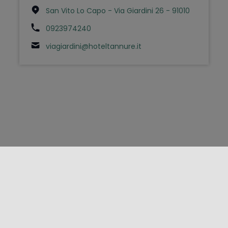
San Vito Lo Capo - Via Giardini 26 - 91010
0923974240
viagiardini@hoteltannure.it
FOLLOW US