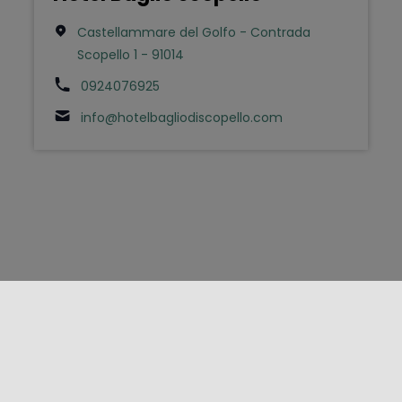
Castellammare del Golfo - Contrada
Scopello 1 - 91014
0924076925
info@hotelbagliodiscopello.com
FOLLOW US