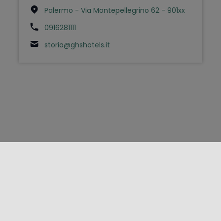
Palermo - Via Montepellegrino 62 - 901xx
0916281111
storia@ghshotels.it
FOLLOW US