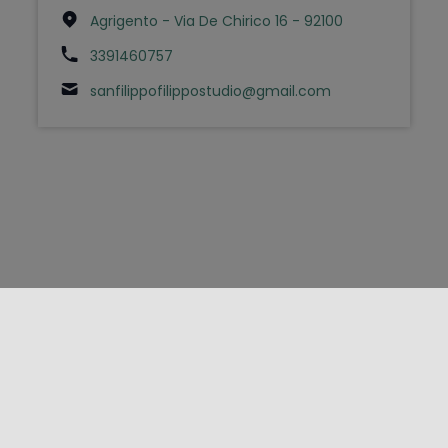
Agrigento - Via De Chirico 16 - 92100
3391460757
sanfilippofilippostudio@gmail.com
FOLLOW US