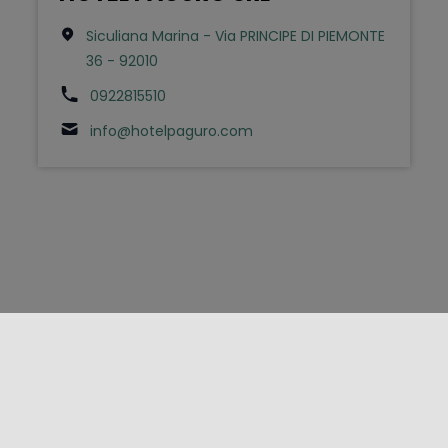
Siculiana Marina - Via PRINCIPE DI PIEMONTE
36 - 92010
0922815510
info@hotelpaguro.com
FOLLOW US