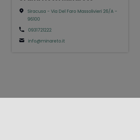
Siracusa - Via Del Faro Massolivieri 26/A -
96100
0931721222
info@minareto.it
FOLLOW US