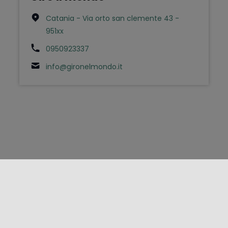
Catania - Via orto san clemente 43 -
951xx
0950923337
info@gironelmondo.it
FOLLOW US