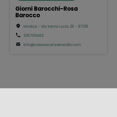
Giorni Barocchi-Rosa
Barocco
Modica - Via Santa Lucia 25 - 97015
3357011462
info@casevacanzainsicilia.com
FOLLOW US