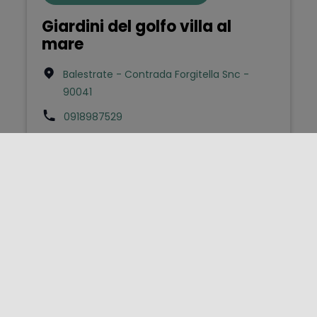
Giardini del golfo villa al
mare
Balestrate - Contrada Forgitella Snc -
90041
0918987529
info@giardinidelgolfo.com
FOLLOW US