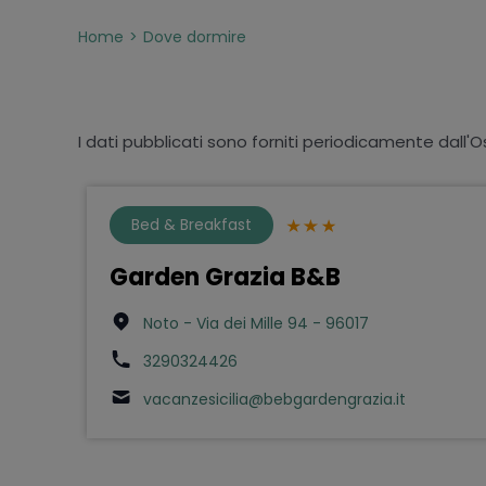
Home
Dove dormire
I dati pubblicati sono forniti periodicamente dall'O
Bed & Breakfast
Garden Grazia B&B
Noto - Via dei Mille 94 - 96017
3290324426
vacanzesicilia@bebgardengrazia.it