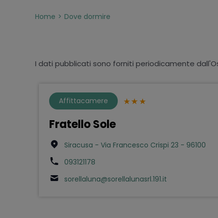
Home
Dove dormire
I dati pubblicati sono forniti periodicamente dall'O
Affittacamere
Fratello Sole
Siracusa - Via Francesco Crispi 23 - 96100
093121178
sorellaluna@sorellalunasrl.191.it