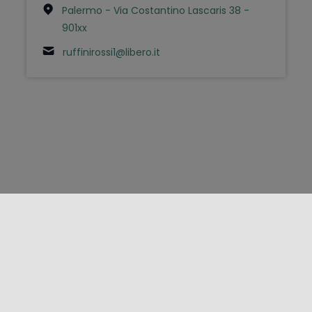
Palermo - Via Costantino Lascaris 38 -
901xx
ruffinirossi1@libero.it
FOLLOW US