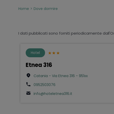
Home
Dove dormire
I dati pubblicati sono forniti periodicamente dall'O
Hotel
Etnea 316
Catania - Via Etnea 316 - 951xx
0952503076
info@hoteletnea316.it