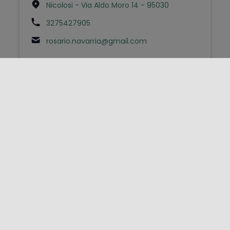
Nicolosi - Via Aldo Moro 14 - 95030
3275427905
rosario.navarria@gmail.com
FOLLOW US