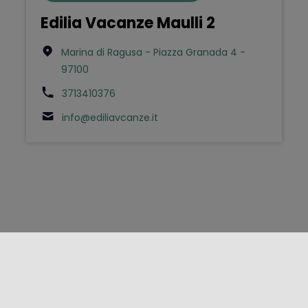
Edilia Vacanze Maulli 2
Marina di Ragusa - Piazza Granada 4 -
97100
3713410376
info@ediliavcanze.it
FOLLOW US