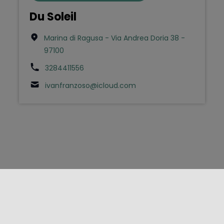
Du Soleil
Marina di Ragusa - Via Andrea Doria 38 -
97100
3284411556
ivanfranzoso@icloud.com
FOLLOW US