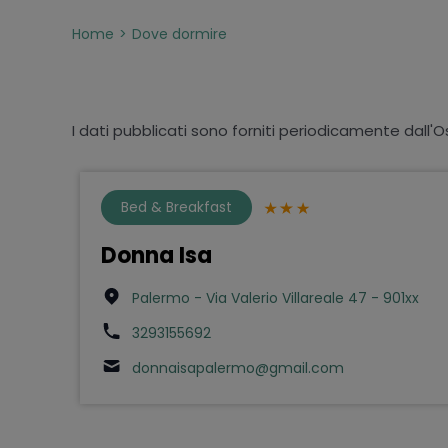
Home
Dove dormire
I dati pubblicati sono forniti periodicamente dall'O
Bed & Breakfast
Donna Isa
Palermo - Via Valerio Villareale 47 - 901xx
3293155692
donnaisapalermo@gmail.com