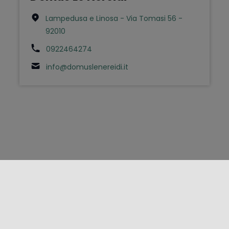
Lampedusa e Linosa - Via Tomasi 56 -
92010
0922464274
info@domuslenereidi.it
FOLLOW US