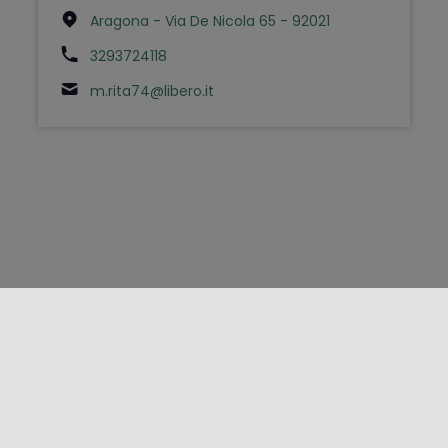
Aragona - Via De Nicola 65 - 92021
3293724118
m.rita74@libero.it
FOLLOW US