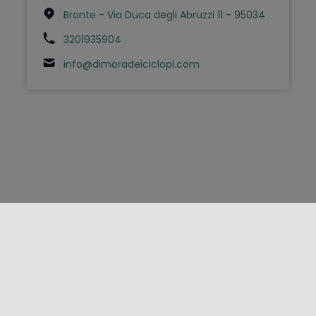
Bronte - Via Duca degli Abruzzi 11 - 95034
3201935904
info@dimoradeiciclopi.com
FOLLOW US