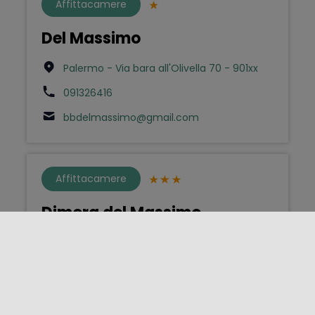
Affittacamere
Del Massimo
Palermo - Via bara all'Olivella 70 - 901xx
091326416
bbdelmassimo@gmail.com
Affittacamere
Dimora del Massimo
Palermo - Piazza Giuseppe Verdi 36 - 901xx
ladomoradelmassimo@gmail.com