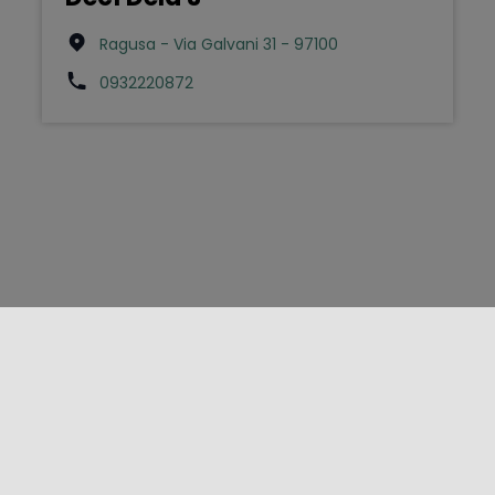
Ragusa - Via Galvani 31 - 97100
0932220872
FOLLOW US