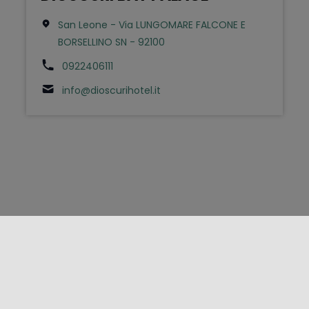
San Leone - Via LUNGOMARE FALCONE E
BORSELLINO SN - 92100
0922406111
info@dioscurihotel.it
FOLLOW US