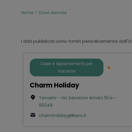
Home
Dove dormire
I dati pubblicati sono forniti periodicamente dall'O
Case e Appartamenti per
Vacanze
Charm Holiday
Terrasini - Via Salvatore Amato 15/a -
90049
charmholiday@libero.it