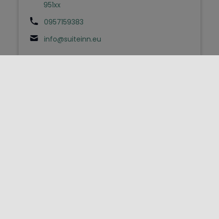
951xx
0957159383
info@suiteinn.eu
FOLLOW US