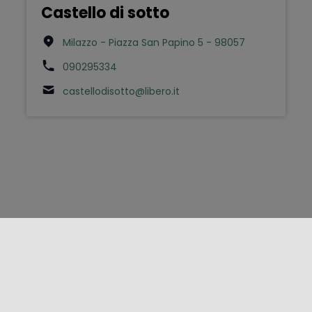
Castello di sotto
Milazzo - Piazza San Papino 5 - 98057
090295334
castellodisotto@libero.it
FOLLOW US