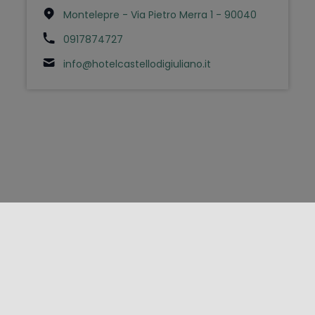
Montelepre - Via Pietro Merra 1 - 90040
0917874727
info@hotelcastellodigiuliano.it
FOLLOW US