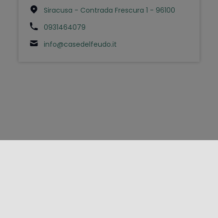
Siracusa - Contrada Frescura 1 - 96100
0931464079
info@casedelfeudo.it
FOLLOW US