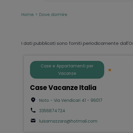
Home
Dove dormire
I dati pubblicati sono forniti periodicamente dall'O
Case e Appartamenti per
Vacanze
Case Vacanze Italia
Noto - Via Vendicari 41 - 96017
3356874724
luisamazzara@hotmail.com