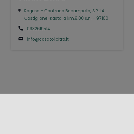
Ragusa - Contrada Bocampello, S.P. 14
Castiglione-Kastalia km.8,00 s.n. - 97100
0932619514
info@casatolicitra.it
FOLLOW US