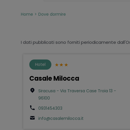
Home
Dove dormire
I dati pubblicati sono forniti periodicamente dall'O
Hotel
Casale Milocca
Siracusa - Via Traversa Case Troia 13 -
96100
0931454303
info@casalemilocca.it