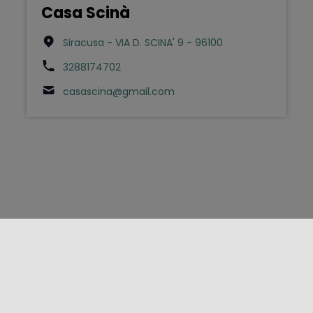
Casa Scinà
Siracusa - VIA D. SCINA' 9 - 96100
3288174702
casascina@gmail.com
FOLLOW US