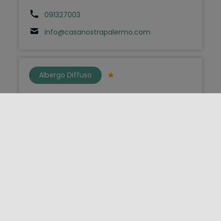
091327003
info@casanostrapalermo.com
Albergo Diffuso
Casa Nostra Boutique Hotel
Palermo - Via Via S.Agostino 132 - 901xx
3493104808
fabrizio@casanostrapalermo.com
Bed & Breakfast