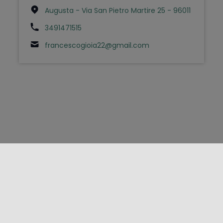
Augusta - Via San Pietro Martire 25 - 96011
3491471515
francescogioia22@gmail.com
FOLLOW US