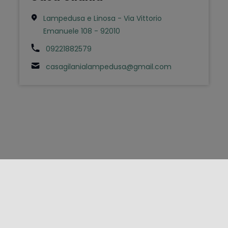
Lampedusa e Linosa - Via Vittorio
Emanuele 108 - 92010
09221882579
casagilanialampedusa@gmail.com
FOLLOW US