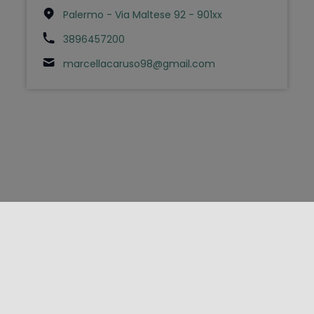
Palermo - Via Maltese 92 - 901xx
3896457200
marcellacaruso98@gmail.com
FOLLOW US