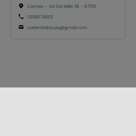
Comiso - Via Dei Mille 35 - 97013
3358078503
carlentinihouse@gmail.com
FOLLOW US