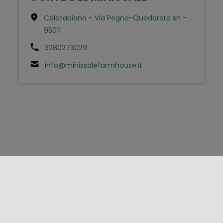
Calatabiano - Via Pegno-Quadararo sn -
95011
3280273029
info@minissalefarmhouse.it
FOLLOW US