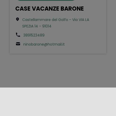
CASE VACANZE BARONE
Castellammare del Golfo - Via VIA LA
SPEZIA 14 - 91014
3891523489
ninobarone@hotmail.it
FOLLOW US